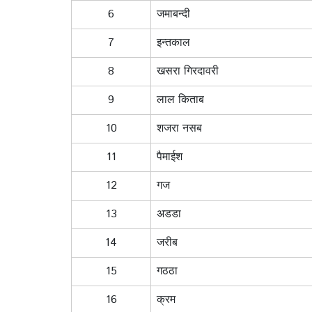
6
जमाबन्दी
7
इन्तकाल
8
खसरा गिरदावरी
9
लाल किताब
10
शजरा नसब
11
पैमाईश
12
गज
13
अडडा
14
जरीब
15
गठठा
16
क्रम